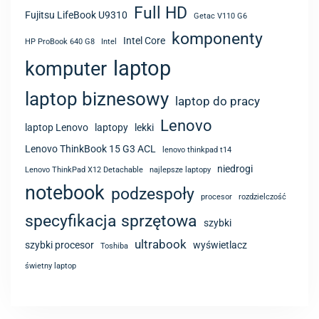
Full HD
Fujitsu LifeBook U9310
Getac V110 G6
komponenty
Intel Core
HP ProBook 640 G8
Intel
laptop
komputer
laptop biznesowy
laptop do pracy
Lenovo
laptop Lenovo
laptopy
lekki
Lenovo ThinkBook 15 G3 ACL
lenovo thinkpad t14
niedrogi
Lenovo ThinkPad X12 Detachable
najlepsze laptopy
notebook
podzespoły
procesor
rozdzielczość
specyfikacja sprzętowa
szybki
ultrabook
szybki procesor
wyświetlacz
Toshiba
świetny laptop