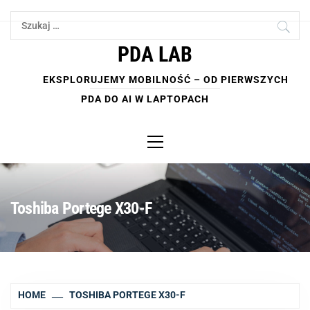
Skip
Szukaj:
to
content
PDA LAB
EKSPLORUJEMY MOBILNOŚĆ – OD PIERWSZYCH
PDA DO AI W LAPTOPACH
Primary
Menu
Toshiba Portege X30-F
HOME
TOSHIBA PORTEGE X30-F