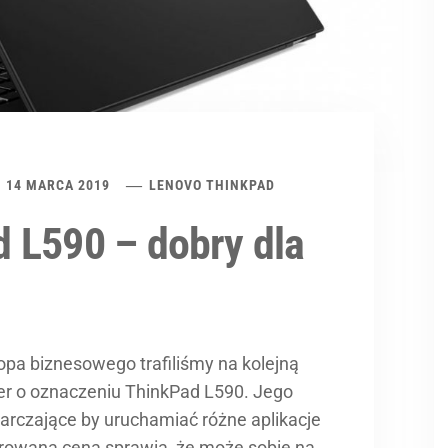
14 MARCA 2019
LENOVO THINKPAD
 L590 – dobry dla
opa biznesowego trafiliśmy na kolejną
er o oznaczeniu ThinkPad L590. Jego
arczające by uruchamiać różne aplikacje
rowana cena sprawia, że może sobie na