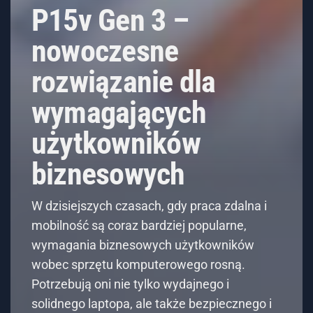
rozwiązanie dla
wymagających
użytkowników
biznesowych
W dzisiejszych czasach, gdy praca zdalna i
mobilność są coraz bardziej popularne,
wymagania biznesowych użytkowników
wobec sprzętu komputerowego rosną.
Potrzebują oni nie tylko wydajnego i
solidnego laptopa, ale także bezpiecznego i
ergonomicznego. Lenovo ThinkPad P15v
Gen 3 (http://pclaptop.pl/lenovo-thinkpad-
p15v-gen-3-wydajne-narzedzie-dla-