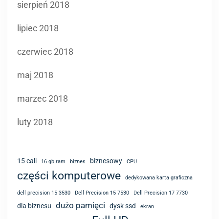
czerwiec 2018
maj 2018
marzec 2018
luty 2018
15 cali
biznesowy
16 gb ram
biznes
CPU
części komputerowe
dedykowana karta graficzna
dell precision 15 3530
Dell Precision 15 7530
Dell Precision 17 7730
dużo pamięci
dla biznesu
dysk ssd
ekran
Full HD
Fujitsu LifeBook U9310
Getac V110 G6
komponenty
Intel Core
HP ProBook 640 G8
Intel
laptop
komputer