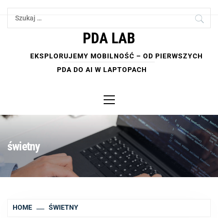
Skip
Szukaj:
to
content
PDA LAB
EKSPLORUJEMY MOBILNOŚĆ – OD PIERWSZYCH
PDA DO AI W LAPTOPACH
Primary
Menu
świetny
HOME
ŚWIETNY