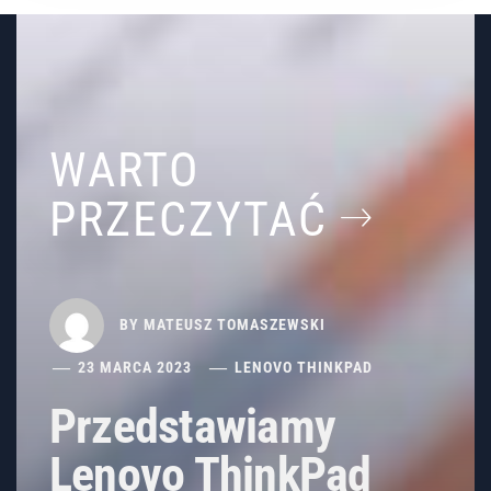
WARTO
PRZECZYTAĆ
BY
MATEUSZ TOMASZEWSKI
23 MARCA 2023
LENOVO THINKPAD
Przedstawiamy
Lenovo ThinkPad
P15v Gen 3 –
nowoczesne