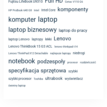
laptop biznesowy
laptop do pracy
Lenovo
laptop Lenovo
laptopy
lekki
Lenovo ThinkBook 15 G3 ACL
lenovo thinkpad t14
niedrogi
Lenovo ThinkPad X12 Detachable
najlepsze laptopy
notebook
podzespoły
procesor
rozdzielczość
specyfikacja sprzętowa
szybki
ultrabook
szybki procesor
wyświetlacz
Toshiba
świetny laptop