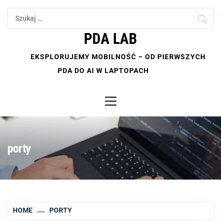
Skip
Szukaj:
to
content
PDA LAB
EKSPLORUJEMY MOBILNOŚĆ – OD PIERWSZYCH
PDA DO AI W LAPTOPACH
Primary
Menu
porty
HOME
PORTY