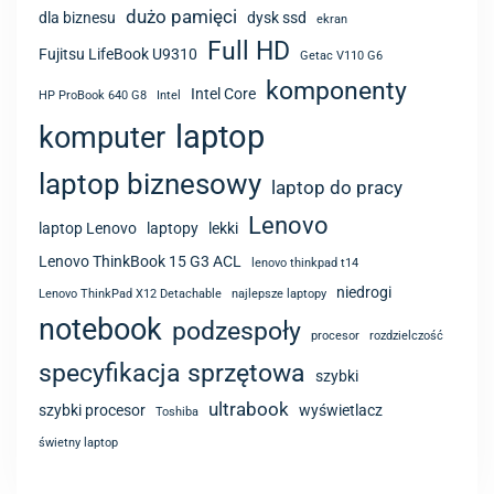
dużo pamięci
dla biznesu
dysk ssd
ekran
Full HD
Fujitsu LifeBook U9310
Getac V110 G6
komponenty
Intel Core
HP ProBook 640 G8
Intel
laptop
komputer
laptop biznesowy
laptop do pracy
Lenovo
laptop Lenovo
laptopy
lekki
Lenovo ThinkBook 15 G3 ACL
lenovo thinkpad t14
niedrogi
Lenovo ThinkPad X12 Detachable
najlepsze laptopy
notebook
podzespoły
procesor
rozdzielczość
specyfikacja sprzętowa
szybki
ultrabook
szybki procesor
wyświetlacz
Toshiba
świetny laptop