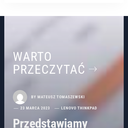
WARTO
PRZECZYTAĆ
BY
MATEUSZ TOMASZEWSKI
23 MARCA 2023
LENOVO THINKPAD
Przedstawiamy