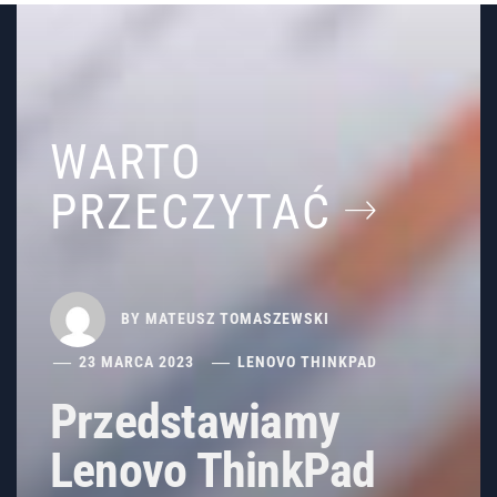
WARTO
PRZECZYTAĆ
BY
MATEUSZ TOMASZEWSKI
23 MARCA 2023
LENOVO THINKPAD
Przedstawiamy
Lenovo ThinkPad