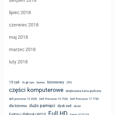
sierpień 2018
lipiec 2018
czerwiec 2018
maj 2018
marzec 2018
luty 2018
15 cali
biznesowy
16 gb ram
biznes
CPU
części komputerowe
dedykowana karta graficzna
dell precision 15 3530
Dell Precision 15 7530
Dell Precision 17 7730
dużo pamięci
dla biznesu
dysk ssd
ekran
Full HD
Fujitsu LifeBook U9310
Getac V110 G6