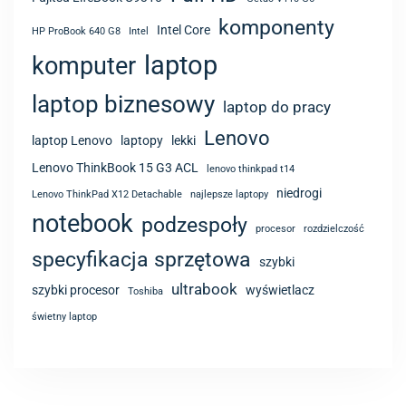
komponenty
Intel Core
HP ProBook 640 G8
Intel
laptop
komputer
laptop biznesowy
laptop do pracy
Lenovo
laptop Lenovo
laptopy
lekki
Lenovo ThinkBook 15 G3 ACL
lenovo thinkpad t14
niedrogi
Lenovo ThinkPad X12 Detachable
najlepsze laptopy
notebook
podzespoły
procesor
rozdzielczość
specyfikacja sprzętowa
szybki
ultrabook
szybki procesor
wyświetlacz
Toshiba
świetny laptop