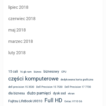
lipiec 2018
czerwiec 2018
maj 2018
marzec 2018
luty 2018
15 cali
biznesowy
16 gb ram
biznes
CPU
części komputerowe
dedykowana karta graficzna
dell precision 15 3530
Dell Precision 15 7530
Dell Precision 17 7730
dużo pamięci
dla biznesu
dysk ssd
ekran
Full HD
Fujitsu LifeBook U9310
Getac V110 G6