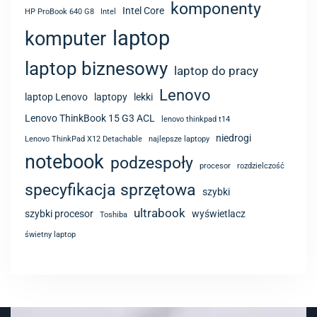
komponenty
Intel Core
HP ProBook 640 G8
Intel
laptop
komputer
laptop biznesowy
laptop do pracy
Lenovo
laptop Lenovo
laptopy
lekki
Lenovo ThinkBook 15 G3 ACL
lenovo thinkpad t14
niedrogi
Lenovo ThinkPad X12 Detachable
najlepsze laptopy
notebook
podzespoły
procesor
rozdzielczość
specyfikacja sprzętowa
szybki
ultrabook
szybki procesor
wyświetlacz
Toshiba
świetny laptop