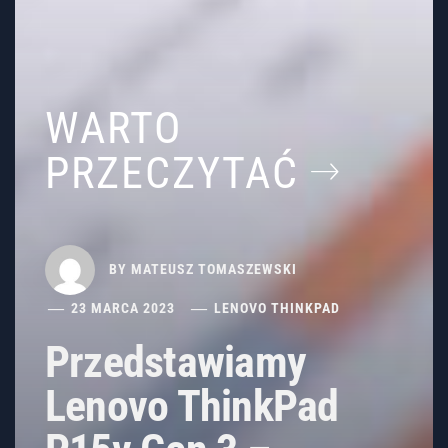
WARTO
PRZECZYTAĆ
BY
MATEUSZ TOMASZEWSKI
23 MARCA 2023
LENOVO THINKPAD
Przedstawiamy
Lenovo ThinkPad