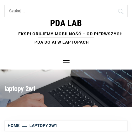
Skip
Szukaj:
to
content
PDA LAB
EKSPLORUJEMY MOBILNOŚĆ – OD PIERWSZYCH
PDA DO AI W LAPTOPACH
Primary
Menu
laptopy 2w1
HOME
LAPTOPY 2W1