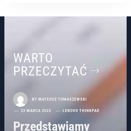
WARTO
PRZECZYTAĆ
BY
MATEUSZ TOMASZEWSKI
23 MARCA 2023
LENOVO THINKPAD
Przedstawiamy