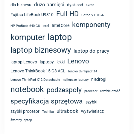
dużo pamięci
dla biznesu
dysk ssd
ekran
Full HD
Fujitsu LifeBook U9310
Getac V110 G6
komponenty
Intel Core
HP ProBook 640 G8
Intel
laptop
komputer
laptop biznesowy
laptop do pracy
Lenovo
laptop Lenovo
laptopy
lekki
Lenovo ThinkBook 15 G3 ACL
lenovo thinkpad t14
niedrogi
Lenovo ThinkPad X12 Detachable
najlepsze laptopy
notebook
podzespoły
procesor
rozdzielczość
specyfikacja sprzętowa
szybki
ultrabook
szybki procesor
wyświetlacz
Toshiba
świetny laptop