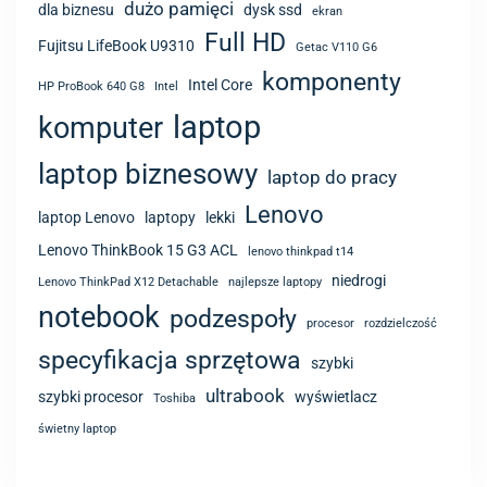
dużo pamięci
dla biznesu
dysk ssd
ekran
Full HD
Fujitsu LifeBook U9310
Getac V110 G6
komponenty
Intel Core
HP ProBook 640 G8
Intel
laptop
komputer
laptop biznesowy
laptop do pracy
Lenovo
laptop Lenovo
laptopy
lekki
Lenovo ThinkBook 15 G3 ACL
lenovo thinkpad t14
niedrogi
Lenovo ThinkPad X12 Detachable
najlepsze laptopy
notebook
podzespoły
procesor
rozdzielczość
specyfikacja sprzętowa
szybki
ultrabook
szybki procesor
wyświetlacz
Toshiba
świetny laptop