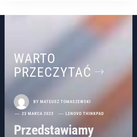
WARTO
PRZECZYTAĆ
BY
MATEUSZ TOMASZEWSKI
23 MARCA 2023
LENOVO THINKPAD
Przedstawiamy