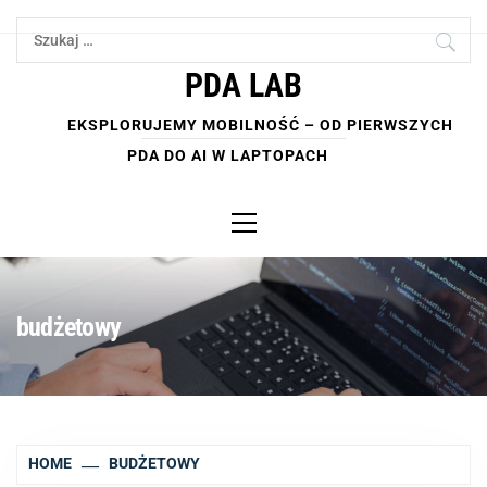
Skip
Szukaj:
to
content
PDA LAB
EKSPLORUJEMY MOBILNOŚĆ – OD PIERWSZYCH
PDA DO AI W LAPTOPACH
Primary
Menu
budżetowy
HOME
BUDŻETOWY