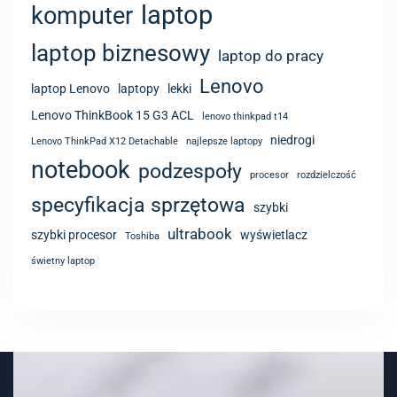
laptop
komputer
laptop biznesowy
laptop do pracy
Lenovo
laptop Lenovo
laptopy
lekki
Lenovo ThinkBook 15 G3 ACL
lenovo thinkpad t14
niedrogi
Lenovo ThinkPad X12 Detachable
najlepsze laptopy
notebook
podzespoły
procesor
rozdzielczość
specyfikacja sprzętowa
szybki
ultrabook
szybki procesor
wyświetlacz
Toshiba
świetny laptop