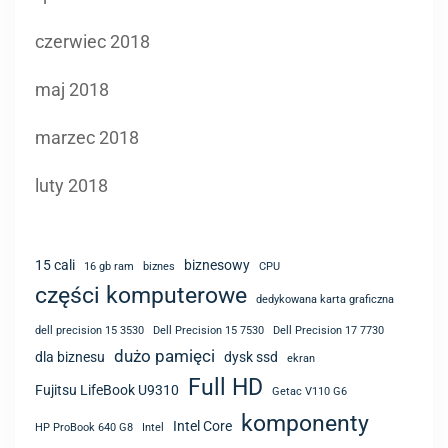
czerwiec 2018
maj 2018
marzec 2018
luty 2018
15 cali
biznesowy
16 gb ram
biznes
CPU
części komputerowe
dedykowana karta graficzna
dell precision 15 3530
Dell Precision 15 7530
Dell Precision 17 7730
dużo pamięci
dla biznesu
dysk ssd
ekran
Full HD
Fujitsu LifeBook U9310
Getac V110 G6
komponenty
Intel Core
HP ProBook 640 G8
Intel