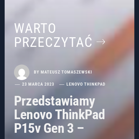
WARTO
PRZECZYTAĆ
BY
MATEUSZ TOMASZEWSKI
23 MARCA 2023
LENOVO THINKPAD
Przedstawiamy
Lenovo ThinkPad
P15v Gen 3 –