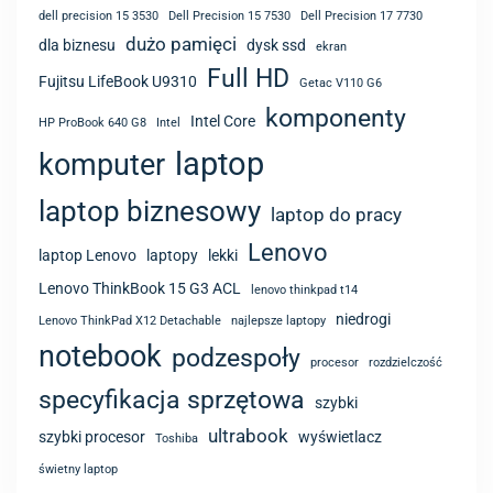
dell precision 15 3530
Dell Precision 15 7530
Dell Precision 17 7730
dużo pamięci
dla biznesu
dysk ssd
ekran
Full HD
Fujitsu LifeBook U9310
Getac V110 G6
komponenty
Intel Core
HP ProBook 640 G8
Intel
laptop
komputer
laptop biznesowy
laptop do pracy
Lenovo
laptop Lenovo
laptopy
lekki
Lenovo ThinkBook 15 G3 ACL
lenovo thinkpad t14
niedrogi
Lenovo ThinkPad X12 Detachable
najlepsze laptopy
notebook
podzespoły
procesor
rozdzielczość
specyfikacja sprzętowa
szybki
ultrabook
szybki procesor
wyświetlacz
Toshiba
świetny laptop