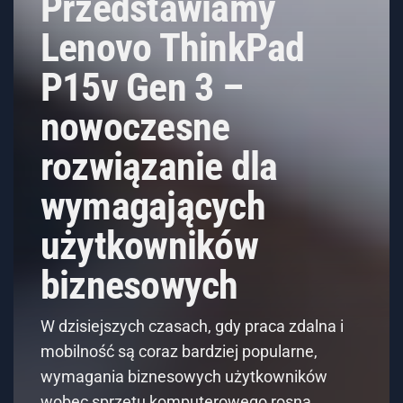
Przedstawiamy
Lenovo ThinkPad
P15v Gen 3 –
nowoczesne
rozwiązanie dla
wymagających
użytkowników
biznesowych
W dzisiejszych czasach, gdy praca zdalna i
mobilność są coraz bardziej popularne,
wymagania biznesowych użytkowników
wobec sprzętu komputerowego rosną.