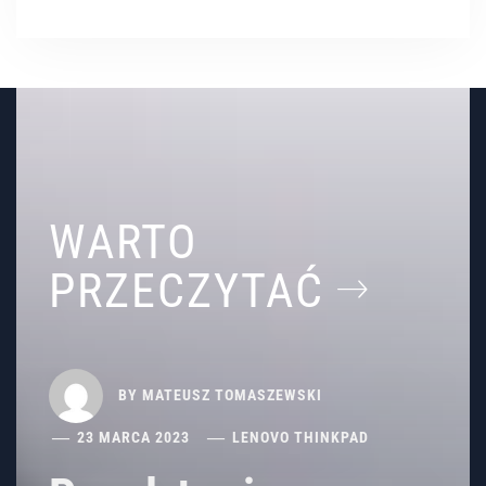
WARTO
PRZECZYTAĆ
BY
MATEUSZ TOMASZEWSKI
23 MARCA 2023
LENOVO THINKPAD